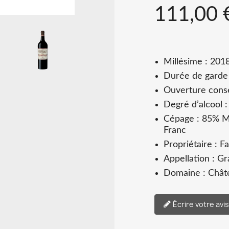
111,00 
Millésime : 201
Durée de garde 
Ouverture conse
Degré d’alcool 
Cépage : 85% M
Franc
Propriétaire : F
Appellation : G
Domaine : Chât
Écrire votre avi