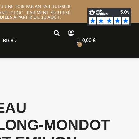
S UNE FOIS PAR AN PAR HUISSIER
ANTI-CHOC - PAIEMENT SÉCURISÉ
IÉES À PARTIR DU 10 AOÛT.
BLOG
0,00 €
EAU
LONG-MONDOT