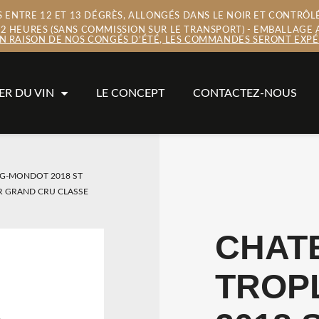
ENTRE 12 ET 13 DÉGRÈS, ALLONGÉS DANS LE NOIR ET CONTRÔLÉ
 72 HEURES (SANS COMMISSION SUR LE TRANSPORT) - EMBALLAGE 
EN RAISON DE NOS CONGÉS D’ÉTÉ, LES COMMANDES SERONT EXPÉD
ER DU VIN
LE CONCEPT
CONTACTEZ-NOUS
G-MONDOT 2018 ST
R GRAND CRU CLASSE
CHAT
TROP