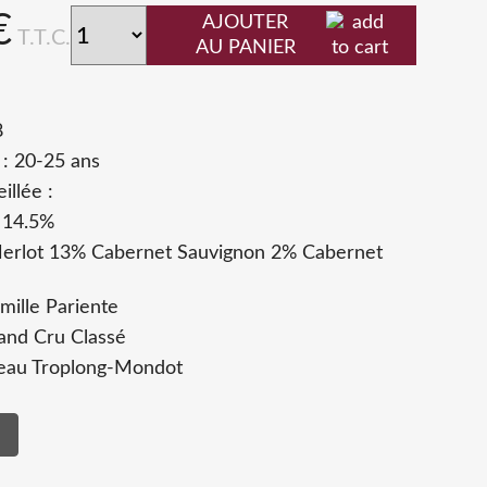
€
AJOUTER
T.T.C.
AU PANIER
8
: 20-25 ans
illée :
: 14.5%
erlot 13% Cabernet Sauvignon 2% Cabernet
amille Pariente
rand Cru Classé
eau Troplong-Mondot
s