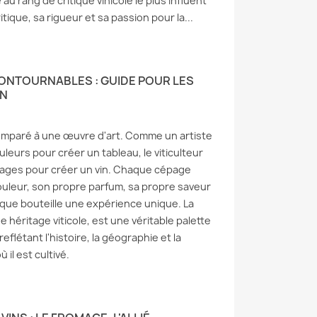
tournable de vos
pou
u rang de critique vinicole le plus influent
1613
vues
lles
tique, sa rigueur et sa passion pour la...
Lorsque l'on parle de vins de
3
vues
Lor
Bourgogne, le nom
et le fromage sont deux
gra
"Pommard" résonne souvent
 de la gastronomie
cer
comme une évidence pour les
ONTOURNABLES : GUIDE POUR LES
se, et l'alliance de leurs
la 
IN
connaisseurs....
 est une véritable...
mém
Lire la suite
suite
Lire
omparé à une œuvre d'art. Comme un artiste
ouleurs pour créer un tableau, le viticulteur
épages pour créer un vin. Chaque cépage
uleur, son propre parfum, sa propre saveur
haque bouteille une expérience unique. La
e héritage viticole, est une véritable palette
flétant l'histoire, la géographie et la
 il est cultivé.