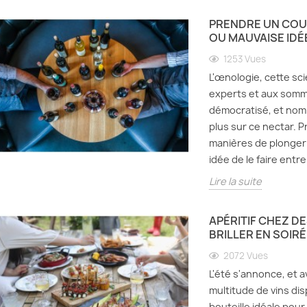
PRENDRE UN COU
OU MAUVAISE IDÉE
1253
Vues
L'œnologie, cette sc
experts et aux sommel
démocratisé, et nom
plus sur ce nectar. 
manières de plonger
idée de le faire entr
Lire la suite
APÉRITIF CHEZ DE
BRILLER EN SOIRÉ
2072
Vues
L'été s'annonce, et av
multitude de vins dis
bouteille idéale pour