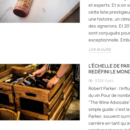
et experts. Et si on 
cette liste prestigie
une histoire, un clim
des vignerons. Et 20
sont conjugués pour 
exceptionnelle. Emb
Lire la suite
L'ÉCHELLE DE PA
REDÉFINI LE MOND
3058
Vues
Robert Parker : l'inf
du vin Pour de nombr
"The Wine Advocate" 
simple guide: c'est l
Parker, souvent sur
 de Parker :
Les cépages
Accord
carrière en tant qu'av
un critique a
incontournables : guide
fromag