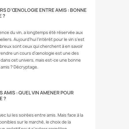
RS D'ŒNOLOGIE ENTRE AMIS : BONNE
 ?
ience du vin, a longtemps été réservée aux
iers. Aujourd'hui l'intérêt pour le vin s'est
breux sont ceux qui cherchent à en savoir
Prendre un cours d'œnologie est une des
 dans cet univers, mais est-ce une bonne
e amis ? Décryptage.
S AMIS : QUEL VIN AMENER POUR
E ?
ec lui les soirées entre amis. Mais face à la
ponibles sur le marché, le choix de la
 un apéritif peut s'avérer cornélien.