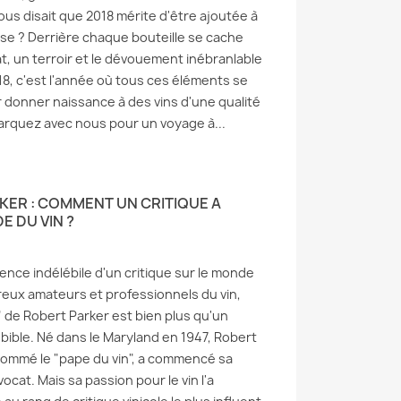
vous disait que 2018 mérite d'être ajoutée à
use ? Derrière chaque bouteille se cache
at, un terroir et le dévouement inébranlable
18, c'est l'année où tous ces éléments se
donner naissance à des vins d'une qualité
arquez avec nous pour un voyage à...
RKER : COMMENT UN CRITIQUE A
E DU VIN ?
luence indélébile d'un critique sur le monde
eux amateurs et professionnels du vin,
de Robert Parker est bien plus qu'un
a bible. Né dans le Maryland en 1947, Robert
nommé le "pape du vin", a commencé sa
 mets et vins : le
Pommard : la perle de la
Gui
ocat. Mais sa passion pour le vin l'a
e, l'allié
Bourgogne
ann