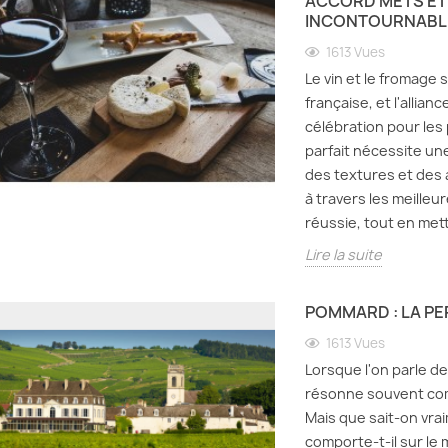
ACCORD METS ET V
INCONTOURNABLE
1613
Vues
Le vin et le fromage 
française, et l'allian
célébration pour les 
parfait nécessite u
des textures et des 
à travers les meille
réussie, tout en mett
Lire la suite
POMMARD : LA P
1613
Vues
Lorsque l'on parle d
résonne souvent com
Mais que sait-on vra
comporte-t-il sur le 