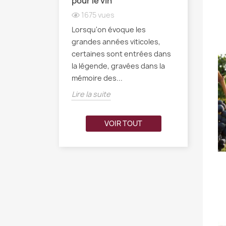
pour le vin
redéfini 
1675
vues
3058
v
parle de vins de
Lorsqu'on évoque les
Robert Par
e nom
grandes années viticoles,
indélébile 
ésonne souvent
certaines sont entrées dans
monde du 
idence pour les
la légende, gravées dans la
nombreux
...
mémoire des...
profession
Lire la suite
Lire la sui
VOIR TOUT