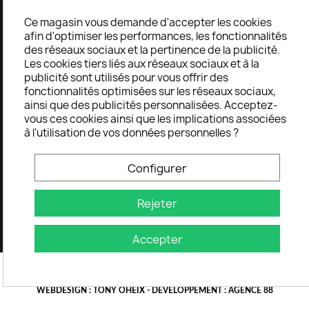
Ce magasin vous demande d'accepter les cookies
afin d'optimiser les performances, les fonctionnalités
des réseaux sociaux et la pertinence de la publicité.
AIDE
Les cookies tiers liés aux réseaux sociaux et à la
publicité sont utilisés pour vous offrir des
fonctionnalités optimisées sur les réseaux sociaux,
ainsi que des publicités personnalisées. Acceptez-
Service client
vous ces cookies ainsi que les implications associées
Formulaire de retour
à l'utilisation de vos données personnelles ?
TERMES
Configurer
Mentions légales
Rejeter
Conditions générales de ventes
Accepter
L'abus d'alcool est dangereux pour la santé, à consommer avec modération
COPYRIGHT 2023 LA BOURSE VITICOLE. TOUS DROITS RÉSERVÉS -
WEBDESIGN :
TONY OHEIX
- DEVELOPPEMENT :
AGENCE 88