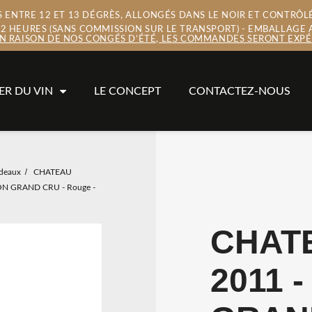
ENTRE 12 ET 13 DÉGRÈS, ALLONGÉS DANS LE NOIR ET CONTRÔLÉ
 72 HEURES (SANS COMMISSION SUR LE TRANSPORT) - EMBALLAGE 
EN RAISON DE NOS CONGÉS D’ÉTÉ, LES COMMANDES SERONT EXPÉD
ER DU VIN
LE CONCEPT
CONTACTEZ-NOUS
deaux
CHATEAU
ON GRAND CRU - Rouge -
CHAT
2011 