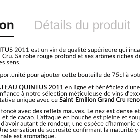
ion
Détails du produit
 2011 est un vin de qualité supérieure qui incar
 Cru. Sa robe rouge profond et ses arômes riches de 
es sens.
portunité pour ajouter cette bouteille de 75cl à vot
TEAU QUINTUS 2011
en ligne et bénéficiez d'une
onfiance à notre sélection méticuleuse de vins d'ex
tative unique avec ce
Saint-Emilion Grand Cru re
 foncé avec des reflets mauves. Le nez est dense e
s et de cacao. L’attaque en bouche est pleine et soup
e d’avoir autant de rondeur, une espèce d’harmonie 
Une sensation de sucrosité confirmant la maturité y
inale est aromatique.