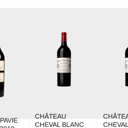
CHÂTEAU
CHÂTE
PAVIE
CHEVAL BLANC
CHEVAL
PRODUIT
VOIR LE PRODUIT
VOIR L