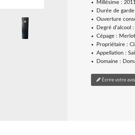
Millésime : 201
Durée de garde 
Ouverture conse
Degré d’alcool :
Cépage : Merlot
Propriétaire : C
Appellation : S
Domaine : Doma
Écrire votre avi