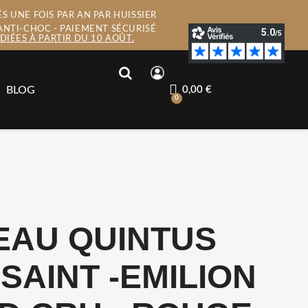
S UNE FOIS PAR AN PAR HUISSIER
ANTI-CHOC - PAIEMENT SÉCURISÉ
IÉES À PARTIR DU 10 AOÛT.
BLOG
0,00 €
EAU QUINTUS
- SAINT -EMILION