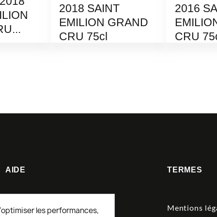
2018
2018 SAINT
2016 S
ILION
EMILION GRAND
EMILIO
U...
CRU 75cl
CRU 75
800,00 €
900,00
AIDE
TERMES
Service client
Mentions lég
'optimiser les performances,