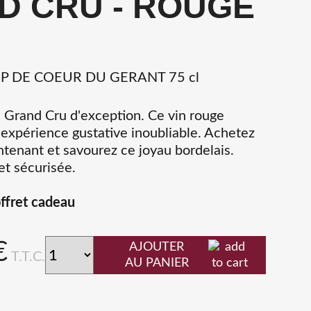
D CRU - ROUGE
P DE COEUR DU GERANT 75 cl
 Grand Cru d'exception. Ce vin rouge
e expérience gustative inoubliable. Achetez
ntenant et savourez ce joyau bordelais.
et sécurisée.
offret cadeau
€
AJOUTER
T.T.C.
AU PANIER