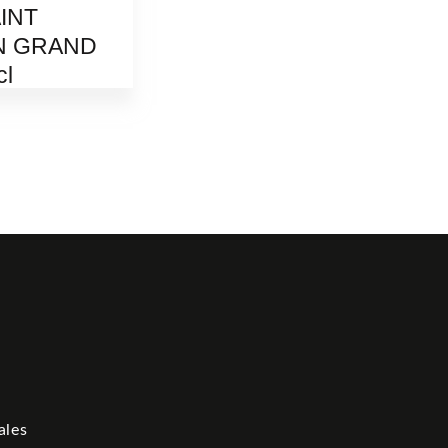
AINT
N GRAND
cl
 €
ales