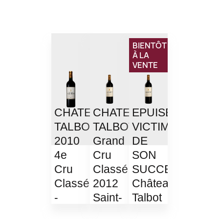
BIENTÔT
À LA
VENTE
CHATEAU
CHATEAU
EPUISE
TALBOT
TALBOT
VICTIME
2010
Grand
DE
4e
Cru
SON
Cru
Classé
SUCCES
Classé
2012
Château
-
Saint-
Talbot
Bordeaux
Julien
Grand